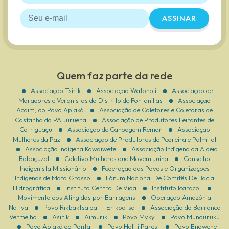
ASSINAR
Quem faz parte da rede
Associação Tsirik
Associação Watoholi
Associação de
Moradores e Veranistas do Distrito de Fontanillas
Associação
Acaim, do Povo Apiaká
Associação de Coletores e Coletoras de
Castanha do PA Juruena
Associação de Produtores Feirantes de
Cotriguaçu
Associação de Canoagem Remar
Associação
Mulheres da Paz
Associação de Produtores de Pedreira e Palmital
Associação Indígena Kawaiwete
Associação Indígena da Aldeia
Babaçuzal
Coletivo Mulheres que Movem Juína
Conselho
Indigenista Missionário
Federação dos Povos e Organizações
Indígenas de Mato Grosso
Fórum Nacional De Comitês De Bacia
Hidrográfica
Instituto Centro De Vida
Instituto Icaracol
Movimento dos Atingidos por Barragens
Operação Amazônia
Nativa
Povo Rikbaktsa da TI Erikpatsa
Associação do Barranco
Vermelho
Asirik
Aimurik
Povo Myky
Povo Munduruku
Povo Apiaká do Pontal
Povo Haliti Paresi
Povo Enawene