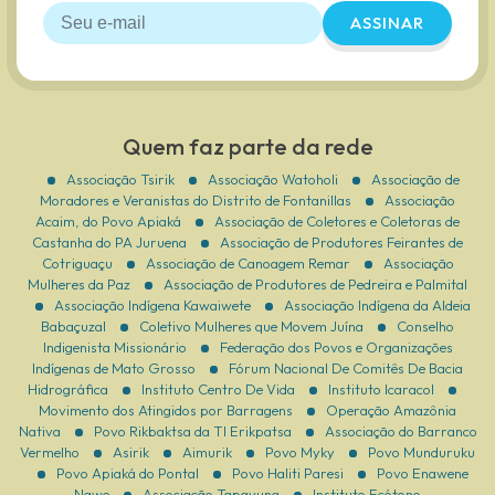
ASSINAR
Quem faz parte da rede
Associação Tsirik
Associação Watoholi
Associação de
Moradores e Veranistas do Distrito de Fontanillas
Associação
Acaim, do Povo Apiaká
Associação de Coletores e Coletoras de
Castanha do PA Juruena
Associação de Produtores Feirantes de
Cotriguaçu
Associação de Canoagem Remar
Associação
Mulheres da Paz
Associação de Produtores de Pedreira e Palmital
Associação Indígena Kawaiwete
Associação Indígena da Aldeia
Babaçuzal
Coletivo Mulheres que Movem Juína
Conselho
Indigenista Missionário
Federação dos Povos e Organizações
Indígenas de Mato Grosso
Fórum Nacional De Comitês De Bacia
Hidrográfica
Instituto Centro De Vida
Instituto Icaracol
Movimento dos Atingidos por Barragens
Operação Amazônia
Nativa
Povo Rikbaktsa da TI Erikpatsa
Associação do Barranco
Vermelho
Asirik
Aimurik
Povo Myky
Povo Munduruku
Povo Apiaká do Pontal
Povo Haliti Paresi
Povo Enawene
Nawe
Associação Tapayuna
Instituto Ecótono