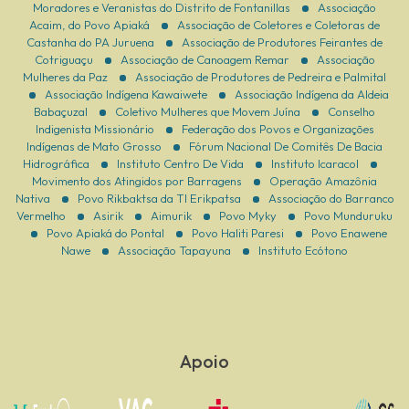
Moradores e Veranistas do Distrito de Fontanillas
Associação
Acaim, do Povo Apiaká
Associação de Coletores e Coletoras de
Castanha do PA Juruena
Associação de Produtores Feirantes de
Cotriguaçu
Associação de Canoagem Remar
Associação
Mulheres da Paz
Associação de Produtores de Pedreira e Palmital
Associação Indígena Kawaiwete
Associação Indígena da Aldeia
Babaçuzal
Coletivo Mulheres que Movem Juína
Conselho
Indigenista Missionário
Federação dos Povos e Organizações
Indígenas de Mato Grosso
Fórum Nacional De Comitês De Bacia
Hidrográfica
Instituto Centro De Vida
Instituto Icaracol
Movimento dos Atingidos por Barragens
Operação Amazônia
Nativa
Povo Rikbaktsa da TI Erikpatsa
Associação do Barranco
Vermelho
Asirik
Aimurik
Povo Myky
Povo Munduruku
Povo Apiaká do Pontal
Povo Haliti Paresi
Povo Enawene
Nawe
Associação Tapayuna
Instituto Ecótono
Apoio