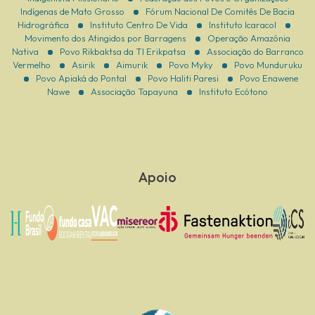
Indígenas de Mato Grosso
Fórum Nacional De Comitês De Bacia
Hidrográfica
Instituto Centro De Vida
Instituto Icaracol
Movimento dos Atingidos por Barragens
Operação Amazônia
Nativa
Povo Rikbaktsa da TI Erikpatsa
Associação do Barranco
Vermelho
Asirik
Aimurik
Povo Myky
Povo Munduruku
Povo Apiaká do Pontal
Povo Haliti Paresi
Povo Enawene
Nawe
Associação Tapayuna
Instituto Ecótono
Apoio