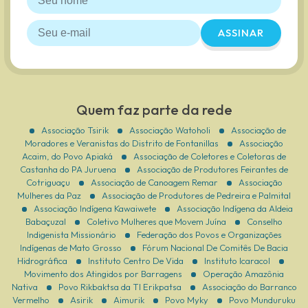
ASSINAR
Quem faz parte da rede
Associação Tsirik
Associação Watoholi
Associação de
Moradores e Veranistas do Distrito de Fontanillas
Associação
Acaim, do Povo Apiaká
Associação de Coletores e Coletoras de
Castanha do PA Juruena
Associação de Produtores Feirantes de
Cotriguaçu
Associação de Canoagem Remar
Associação
Mulheres da Paz
Associação de Produtores de Pedreira e Palmital
Associação Indígena Kawaiwete
Associação Indígena da Aldeia
Babaçuzal
Coletivo Mulheres que Movem Juína
Conselho
Indigenista Missionário
Federação dos Povos e Organizações
Indígenas de Mato Grosso
Fórum Nacional De Comitês De Bacia
Hidrográfica
Instituto Centro De Vida
Instituto Icaracol
Movimento dos Atingidos por Barragens
Operação Amazônia
Nativa
Povo Rikbaktsa da TI Erikpatsa
Associação do Barranco
Vermelho
Asirik
Aimurik
Povo Myky
Povo Munduruku