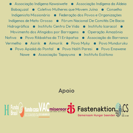
Associação Indígena Kawaiwete
Associação Indígena da Aldeia
Babaçuzal
Coletivo Mulheres que Movem Juína
Conselho
Indigenista Missionário
Federação dos Povos e Organizações
Indígenas de Mato Grosso
Fórum Nacional De Comitês De Bacia
Hidrográfica
Instituto Centro De Vida
Instituto Icaracol
Movimento dos Atingidos por Barragens
Operação Amazônia
Nativa
Povo Rikbaktsa da TI Erikpatsa
Associação do Barranco
Vermelho
Asirik
Aimurik
Povo Myky
Povo Munduruku
Povo Apiaká do Pontal
Povo Haliti Paresi
Povo Enawene
Nawe
Associação Tapayuna
Instituto Ecótono
Apoio