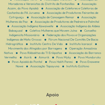
Moradores e Veranistas do Distrito de Fontanillas
Associação
Acaim, do Povo Apiaká
Associação de Coletores e Coletoras de
Castanha do PA Juruena
Associação de Produtores Feirantes de
Cotriguaçu
Associação de Canoagem Remar
Associação
Mulheres da Paz
Associação de Produtores de Pedreira e Palmital
Associação Indígena Kawaiwete
Associação Indígena da Aldeia
Babaçuzal
Coletivo Mulheres que Movem Juína
Conselho
Indigenista Missionário
Federação dos Povos e Organizações
Indígenas de Mato Grosso
Fórum Nacional De Comitês De Bacia
Hidrográfica
Instituto Centro De Vida
Instituto Icaracol
Movimento dos Atingidos por Barragens
Operação Amazônia
Nativa
Povo Rikbaktsa da TI Erikpatsa
Associação do Barranco
Vermelho
Asirik
Aimurik
Povo Myky
Povo Munduruku
Povo Apiaká do Pontal
Povo Haliti Paresi
Povo Enawene
Nawe
Associação Tapayuna
Instituto Ecótono
Apoio