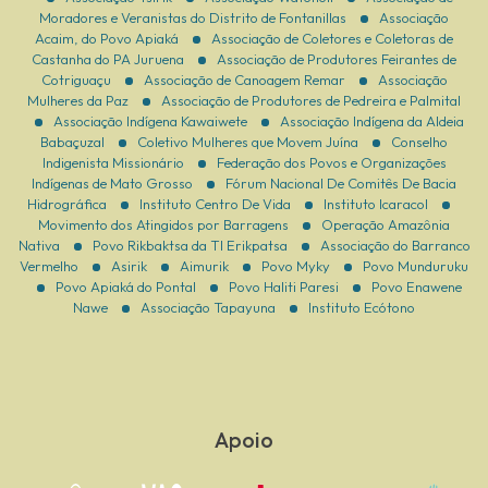
Moradores e Veranistas do Distrito de Fontanillas
Associação
Acaim, do Povo Apiaká
Associação de Coletores e Coletoras de
Castanha do PA Juruena
Associação de Produtores Feirantes de
Cotriguaçu
Associação de Canoagem Remar
Associação
Mulheres da Paz
Associação de Produtores de Pedreira e Palmital
Associação Indígena Kawaiwete
Associação Indígena da Aldeia
Babaçuzal
Coletivo Mulheres que Movem Juína
Conselho
Indigenista Missionário
Federação dos Povos e Organizações
Indígenas de Mato Grosso
Fórum Nacional De Comitês De Bacia
Hidrográfica
Instituto Centro De Vida
Instituto Icaracol
Movimento dos Atingidos por Barragens
Operação Amazônia
Nativa
Povo Rikbaktsa da TI Erikpatsa
Associação do Barranco
Vermelho
Asirik
Aimurik
Povo Myky
Povo Munduruku
Povo Apiaká do Pontal
Povo Haliti Paresi
Povo Enawene
Nawe
Associação Tapayuna
Instituto Ecótono
Apoio