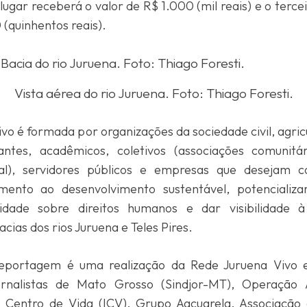
 lugar receberá o valor de R$ 1.000 (mil reais) e o terce
 (quinhentos reais).
Vista aérea do rio Juruena. Foto: Thiago Foresti.
vo é formada por organizações da sociedade civil, agricu
dantes, acadêmicos, coletivos (associações comunitá
ial), servidores públicos e empresas que desejam 
fomento ao desenvolvimento sustentável, potencializ
lidade sobre direitos humanos e dar visibilidade 
cias dos rios Juruena e Teles Pires.
eportagem é uma realização da Rede Juruena Vivo
ornalistas de Mato Grosso (Sindjor-MT), Operação
o Centro de Vida (ICV), Grupo Aacuarela, Associaçã