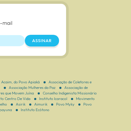
e-mail
ASSINAR
 Acaim, do Povo Apiaká
Associação de Coletores e
Associação Mulheres da Paz
Associação de
res que Movem Juína
Conselho Indigenista Missionário
uto Centro De Vida
Instituto Icaracol
Movimento
elho
Asirik
Aimurik
Povo Myky
Povo
apayuna
Instituto Ecótono