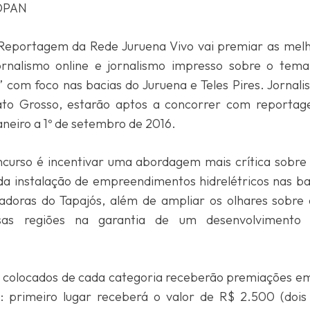
/OPAN
Reportagem da Rede Juruena Vivo vai premiar as mel
jornalismo online e jornalismo impresso sobre o tema:
” com foco nas bacias do Juruena e Teles Pires. Jornali
to Grosso, estarão aptos a concorrer com reportage
janeiro a 1º de setembro de 2016.
ncurso é incentivar uma abordagem mais crítica sobre
da instalação de empreendimentos hidrelétricos nas ba
madoras do Tapajós, além de ampliar os olhares sobre
ssas regiões na garantia de um desenvolvimento 
s colocados de cada categoria receberão premiações em
s: primeiro lugar receberá o valor de R$ 2.500 (dois