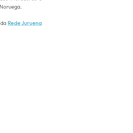
a Noruega.
e da
Rede Juruena