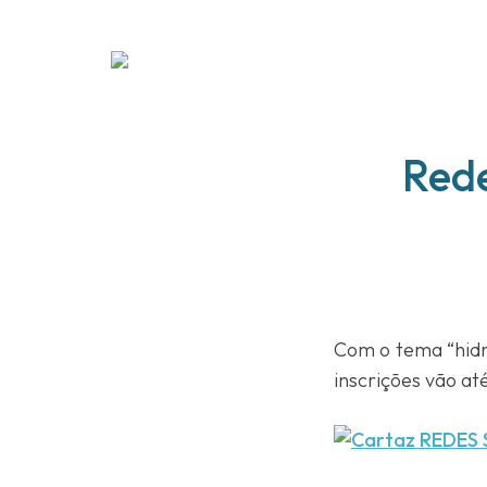
Rede
Com o tema “hidr
inscrições vão at