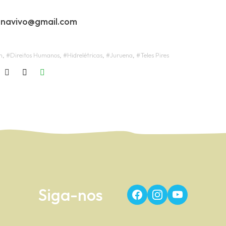
enavivo@gmail.com
m
,
#Direitos Humanos
,
#Hidrelétricas
,
#Juruena
,
#Teles Pires
Siga-nos