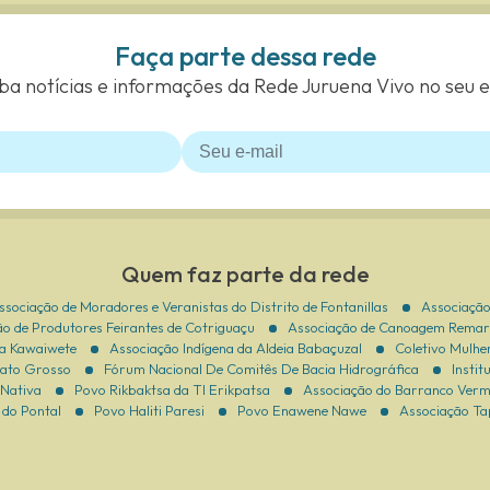
Faça parte dessa rede
a notícias e informações da Rede Juruena Vivo no seu 
Quem faz parte da rede
ssociação de Moradores e Veranistas do Distrito de Fontanillas
Associação
o de Produtores Feirantes de Cotriguaçu
Associação de Canoagem Remar
na Kawaiwete
Associação Indígena da Aldeia Babaçuzal
Coletivo Mulhe
Mato Grosso
Fórum Nacional De Comitês De Bacia Hidrográfica
Instit
Nativa
Povo Rikbaktsa da TI Erikpatsa
Associação do Barranco Verm
 do Pontal
Povo Haliti Paresi
Povo Enawene Nawe
Associação T