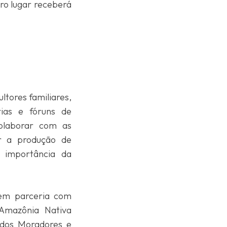
iro lugar receberá
ltores familiares,
rias e fóruns de
colaborar com as
ar a produção de
à importância da
 em parceria com
 Amazônia Nativa
o dos Moradores e